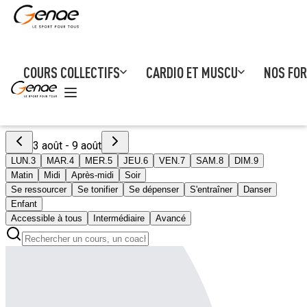
COURS COLLECTIFS
CARDIO ET MUSCU
NOS FO
3 août - 9 août
LUN.
3
MAR.
4
MER.
5
JEU.
6
VEN.
7
SAM.
8
DIM.
9
Matin
Midi
Après-midi
Soir
Se ressourcer
Se tonifier
Se dépenser
S'entraîner
Danser
Enfant
Accessible à tous
Intermédiaire
Avancé